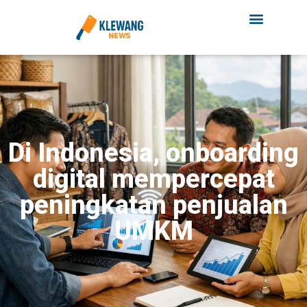
Di Indonesia, onboarding
digital mempercepat
peningkatan penjualan
UMKM